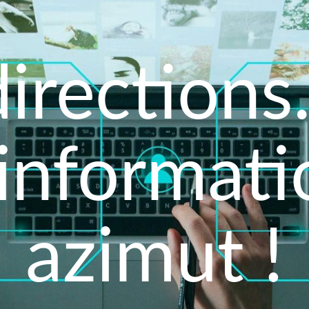
irections.
'informati
azimut !