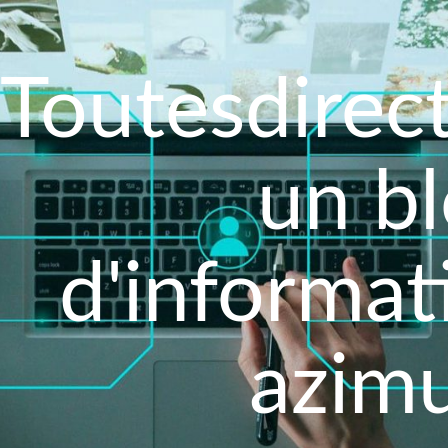
Toutesdirect
un b
d'informat
azimu