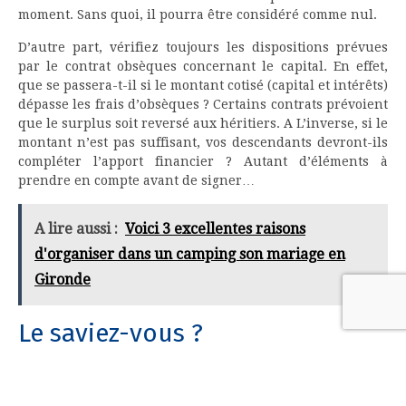
moment. Sans quoi, il pourra être considéré comme nul.
D’autre part, vérifiez toujours les dispositions prévues
par le contrat obsèques concernant le capital. En effet,
que se passera-t-il si le montant cotisé (capital et intérêts)
dépasse les frais d’obsèques ? Certains contrats prévoient
que le surplus soit reversé aux héritiers. A L’inverse, si le
montant n’est pas suffisant, vos descendants devront-ils
compléter l’apport financier ? Autant d’éléments à
prendre en compte avant de signer…
A lire aussi :
Voici 3 excellentes raisons
d'organiser dans un camping son mariage en
Gironde
Le saviez-vous ?
Pour s’assurer que le contrat soit bien exécuté le jour
venu, il convient de prévenir ses proches. L’idéal est
même de leur remettre une copie du dossier, afin qu’ils