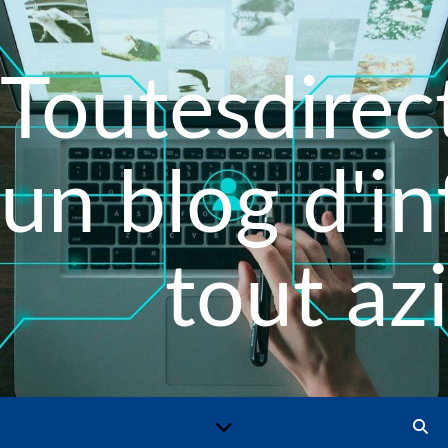
Toutesdirect
un blog d'i
tout az