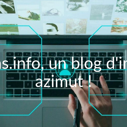
s.info, un blog d'
azimut !