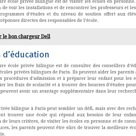
e école privée bilingue est de visiter les écoles en personne. 
 de voir les installations et de rencontrer les professeurs et l
 programmes d’études et du niveau de soutien offert aux élève
réponses directes des responsables de l’école.
r le bon chargeur Dell
s d’éducation
re école privée bilingue est de consulter des conseillers d’é
 écoles privées bilingues de Paris. Ils peuvent aider les parents 
s procédures d’admission et à préparer leur enfant pour les e
r les frais de scolarité et à trouver des bourses d’études pour
ts peuvent avoir un avantage supplémentaire dans leur recherch
rivée bilingue à Paris peut sembler un défi, mais avec des rec
vent trouver une école qui répond aux besoins de leur enfa
n de leurs critères, de visiter les écoles en personne et de cons
tuces, les parents peuvent être sûrs de trouver la meilleure éc
is.