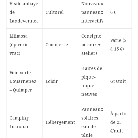
Visite abbaye
Nouveaux
de
Culturel
panneaux
6 €
Landevennec
interactifs
Miimosa
Consigne
Varie (2
(épicerie
Commerce
bocaux +
à 15 €)
vrac)
ateliers
3 aires de
Voie verte
pique-
Douarnenez
Loisir
Gratuit
nique
– Quimper
neuves
Panneaux
À partir
Camping
solaires,
Hébergement
de 25
Locronan
eau de
€/nuit
pluie