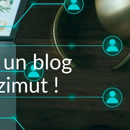
 un blog
zimut !