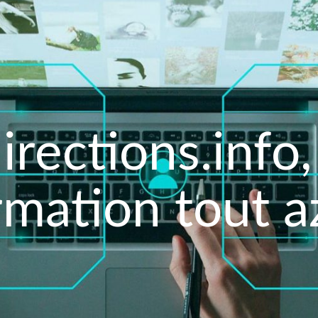
irections.info,
rmation tout a