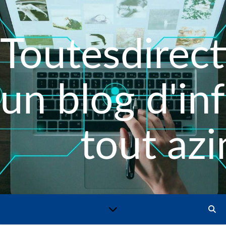
Toutesdirect
un blog d'in
tout azi