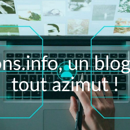
ns.info, un blo
tout azimut !