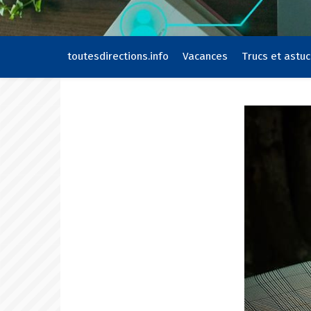
toutesdirections.info
Vacances
Trucs et astu