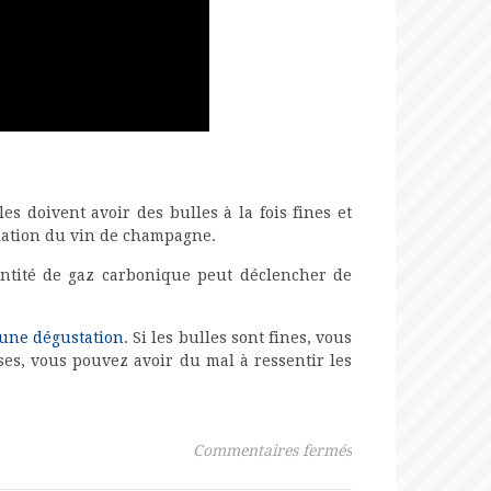
es doivent avoir des bulles à la fois fines et
éciation du vin de champagne.
antité de gaz carbonique peut déclencher de
 une dégustation
. Si les bulles sont fines, vous
ses, vous pouvez avoir du mal à ressentir les
sur Comment recon
Commentaires fermés