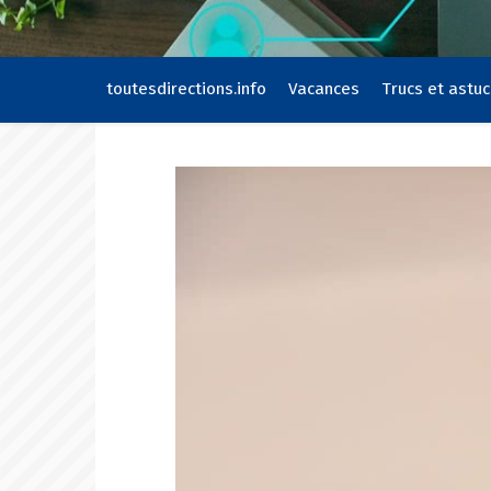
toutesdirections.info
Vacances
Trucs et astu