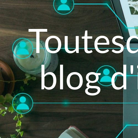
Toutesd
blog d