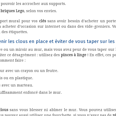
pouvoir les accrocher aux supports.
s
briques Lego
, selon vos envies.
pport mural pour vos
clés
sans avoir besoin d’acheter un porte-
 acheter d’occasion sur internet ou dans des vide-greniers. V
 des étiquettes.
nir les clous en place et éviter de vous taper sur les
e ou un miroir au mur, mais vous avez peur de vous taper sur l
viter ce désagrément : utilisez des
pinces à linge
! En effet, ces 
comment faire :
ur avec un crayon ou un feutre.
s ou en plastique.
s avec un marteau.
uffisamment enfoncé dans le mur.
clous
sans vous blesser ni abîmer le mur. Vous pouvez utilise
ous pouvez aussi utiliser une fourchette, si vous n’avez pas de
p