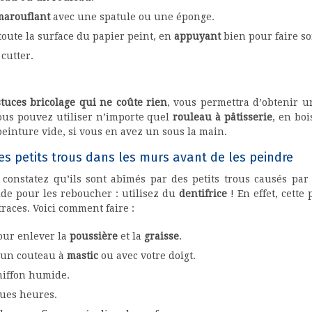
marouflant
avec une spatule ou une éponge.
toute la surface du papier peint, en
appuyant
bien pour faire sor
cutter.
stuces bricolage qui ne coûte rien
, vous permettra d’obtenir 
Vous pouvez utiliser n’importe quel
rouleau à pâtisserie
, en boi
peinture vide, si vous en avez un sous la main.
les petits trous dans les murs avant de les peindre
constatez qu’ils sont abîmés par des petits trous causés par 
pide pour les reboucher : utilisez du
dentifrice
! En effet, cette
traces. Voici comment faire :
our enlever la
poussière
et la
graisse
.
c un couteau à
mastic
ou avec votre doigt.
iffon humide.
ues heures.