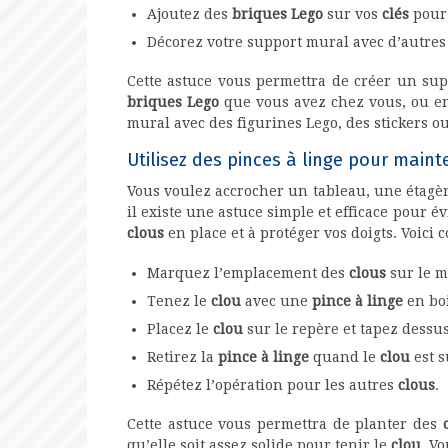
Ajoutez des
briques Lego
sur vos
clés
pour 
Décorez votre support mural avec d’autre
Cette astuce vous permettra de créer un su
briques Lego
que vous avez chez vous, ou en
mural avec des figurines Lego, des stickers ou
Utilisez des pinces à linge pour mainte
Vous voulez accrocher un tableau, une étagèr
il existe une astuce simple et efficace pour é
clous
en place et à protéger vos doigts. Voici 
Marquez l’emplacement des
clous
sur le m
Tenez le
clou
avec une
pince à linge
en boi
Placez le
clou
sur le repère et tapez dessu
Retirez la
pince à linge
quand le
clou
est s
Répétez l’opération pour les autres
clous
.
Cette astuce vous permettra de planter des
qu’elle soit assez solide pour tenir le
clou
. V