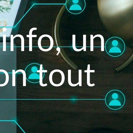
info, un
on tout