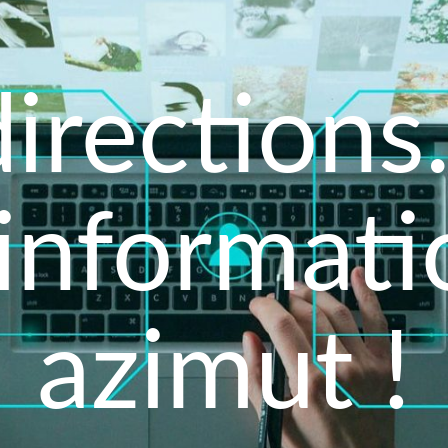
irections.
'informati
azimut !