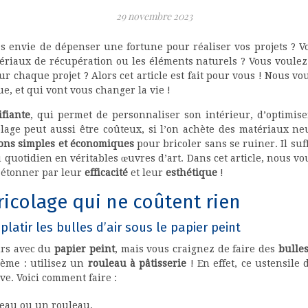
29 novembre 2023
as envie de dépenser une fortune pour réaliser vos projets ? 
atériaux de récupération ou les éléments naturels ? Vous voule
r chaque projet ? Alors cet article est fait pour vous ! Nous v
ue, et qui vont vous changer la vie !
ifiante
, qui permet de personnaliser son intérieur, d’optimise
olage peut aussi être coûteux, si l’on achète des matériaux neu
ions simples et économiques
pour bricoler sans se ruiner. Il suf
 quotidien en véritables œuvres d’art. Dans cet article, nous v
s étonner par leur
efficacité
et leur
esthétique
!
ricolage qui ne coûtent rien
platir les bulles d’air sous le papier peint
rs avec du
papier peint
, mais vous craignez de faire des
bulles
lème : utilisez un
rouleau à pâtisserie
! En effet, ce ustensile
ve. Voici comment faire :
eau ou un rouleau.