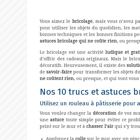
Vous aimez le
bricolage
, mais vous n’avez p
pour utiliser les objets du quotidien, les m
bonnes techniques et les bonnes finitions pou
astuces bricolage qui ne coûte rien
, ou presq
Le bricolage est une activité
ludique et grat
d’offrir des cadeaux originaux. Mais le bric
décoratifs. Heureusement, il existe des
solut
de
savoir-faire
pour transformer les objets du
ne coûtent rien
, ou presque, et qui vont vou
Nos 10 trucs et astuces b
Utilisez un rouleau à pâtisserie pour a
Vous voulez changer la
décoration
de vos mu
une
astuce
toute simple pour éviter ce prob
peint sur le mur et à
chasser l’air
qui s’y trou
Appliquez la
colle
sur le mur avec un pinc