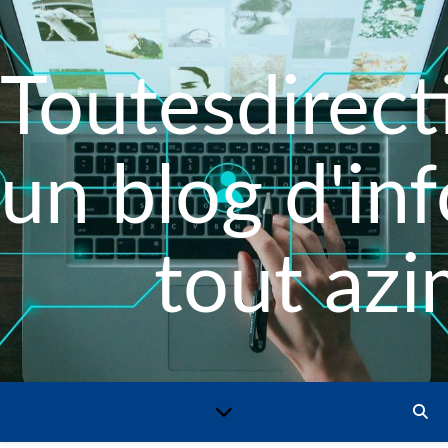
Toutesdirecti
un blog d'in
tout azi