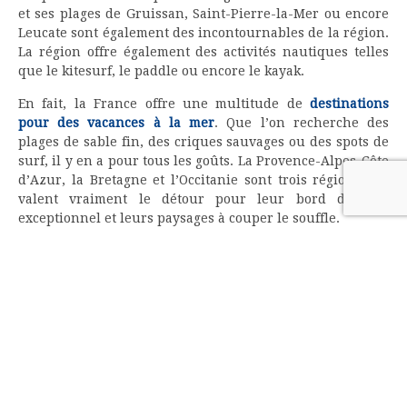
et ses plages de Gruissan, Saint-Pierre-la-Mer ou encore
Leucate sont également des incontournables de la région.
La région offre également des activités nautiques telles
que le kitesurf, le paddle ou encore le kayak.
En fait, la France offre une multitude de
destinations
pour des vacances à la mer
. Que l’on recherche des
plages de sable fin, des criques sauvages ou des spots de
surf, il y en a pour tous les goûts. La Provence-Alpes-Côte
d’Azur, la Bretagne et l’Occitanie sont trois régions qui
valent vraiment le détour pour leur bord de mer
exceptionnel et leurs paysages à couper le souffle.
sur
Par
Franck
Commentaires fermés
© 2026 |
Plan du site
Thème Ashe par
WP Royal
.