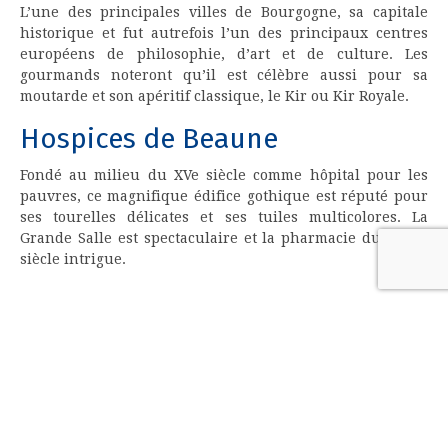
L’une des principales villes de Bourgogne, sa capitale
historique et fut autrefois l’un des principaux centres
européens de philosophie, d’art et de culture. Les
gourmands noteront qu’il est célèbre aussi pour sa
moutarde et son apéritif classique, le Kir ou Kir Royale.
Hospices de Beaune
Fondé au milieu du XVe siècle comme hôpital pour les
pauvres, ce magnifique édifice gothique est réputé pour
ses tourelles délicates et ses tuiles multicolores. La
Grande Salle est spectaculaire et la pharmacie du XVIIIe
siècle intrigue.
sur
Par
Franck
Commentaires fermés
© 2026 |
Plan du site
Thème Ashe par
WP Royal
.