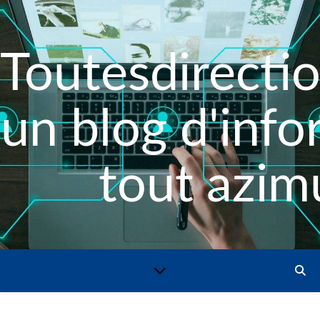
Toutesdirectio
un blog d'inf
tout azimu