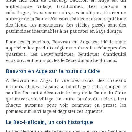
Situé non loin de Cabourg, Beuvron en Auge est un
authentique village traditionnel. Les maisons à
colombages, les vieux manoirs, ses boutiques, l’ancienne
auberge de la Boule d’Or vous séduiront dans la quiétude
des lieux. Ces monuments des siècles passés sont des
patrimoines inestimables à ne pas rater en Pays d’Auge.
Pour les épicuriens, Beuvron en Auge est idéale pour
apprécier les produits régionaux dans les échoppes des
quartiers. Les Beuvr’Antiques, boutiques d’antiquité
vous ouvrent leurs portes le 2ème dimanche du mois.
Beuvron en Auge sur la route du Cidre
A Beuvron en Auge, la vue des haras, des châteaux
manoirs et des maisons à colombages est à couper le
souffle. Ils sont à découvrir le long de la Route du Cidre
qui traverse le village. En outre, la Fête du Cidre a lieu
chaque automne pour voir comment on presse les
pommes sur le village et déguster ces liqueurs.
Le Bec-Hellouin, un coin historique
Le Bec-Hellouin a été le témoin des guerres des Cent ans