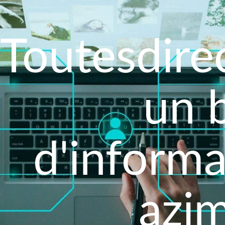
Toutesdirec
un 
d'informa
azim