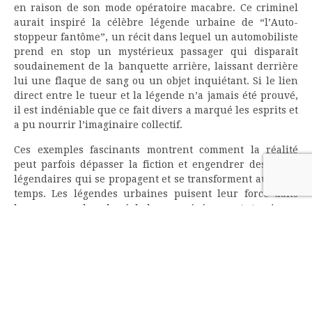
en raison de son mode opératoire macabre. Ce criminel
aurait inspiré la célèbre légende urbaine de “l’Auto-
stoppeur fantôme”, un récit dans lequel un automobiliste
prend en stop un mystérieux passager qui disparaît
soudainement de la banquette arrière, laissant derrière
lui une flaque de sang ou un objet inquiétant. Si le lien
direct entre le tueur et la légende n’a jamais été prouvé,
il est indéniable que ce fait divers a marqué les esprits et
a pu nourrir l’imaginaire collectif.
Ces exemples fascinants montrent comment la réalité
peut parfois dépasser la fiction et engendrer des récits
légendaires qui se propagent et se transforment au fil du
temps. Les légendes urbaines puisent leur force dans
leur ancrage dans le réel, dans ces événements tragiques
ou mystérieux qui ont marqué l’histoire. En se penchant
sur ces faits divers, on comprend mieux l’origine et la
persistance de ces histoires qui nous hantent et nous
fascinent. Alors, la prochaine fois que vous entendrez
une légende urbaine, demandez-vous si elle ne cache
pas un grain de vérité…