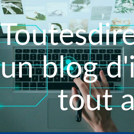
Toutesdire
un blog d
tout 