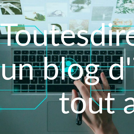
Toutesdire
un blog d
tout 