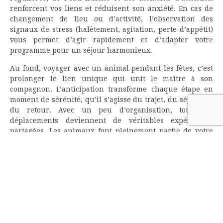
renforcent vos liens et réduisent son anxiété. En cas de
changement de lieu ou d’activité, l’observation des
signaux de stress (halètement, agitation, perte d’appétit)
vous permet d’agir rapidement et d’adapter votre
programme pour un séjour harmonieux.
Au fond, voyager avec un animal pendant les fêtes, c’est
prolonger le lien unique qui unit le maître à son
compagnon. L’anticipation transforme chaque étape en
moment de sérénité, qu’il s’agisse du trajet, du séjour ou
du retour. Avec un peu d’organisation, tous vos
déplacements deviennent de véritables expériences
partagées. Les animaux font pleinement partie de votre
famille. Leur octroyer une place dans vos voyages, c’est
aussi enrichir vos souvenirs des fêtes d’une présence
sincère et joyeuse.
sur
Par
Franck
Commentaires fermés