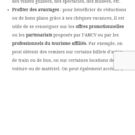
des visites guidées, des spectacles, des musées, etc.
Profiter des avantages
: pour bénéficier de réductions
ou de bons plans grâce à ses chèques vacances, il est
utile de se renseigner sur les
offres promotionnelles
ou les
partenariats
proposés par l’ANCV ou par les
professionnels du tourisme affiliés
. Par exemple, on
peut obtenir des remises sur certains billets d’avion,
de train ou de bus, ou sur certaines locations de
voiture ou de matériel. On peut également accéder à
des
offres exclusives
ou à des
ventes privées
réservées
aux détenteurs de chèques vacances.
Les chèques vacances : un
atout pour partir en vacances
Les chèques vacances sont un
moyen de paiement
avantageux
pour voyager, à condition de respecter
certaines règles et de bien s’informer sur les possibilités