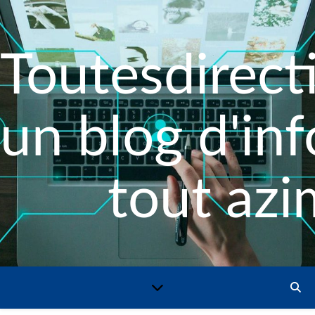
Toutesdirecti
un blog d'in
tout azi