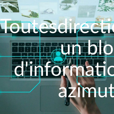
Toutesdirecti
un bl
d'informati
azimut