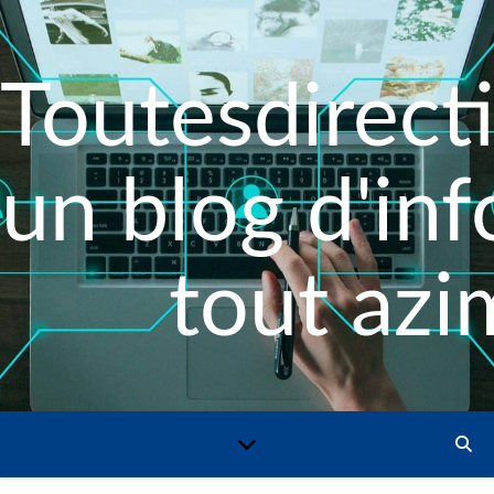
Toutesdirecti
un blog d'in
tout azi