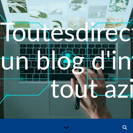
Toutesdirect
un blog d'i
tout az