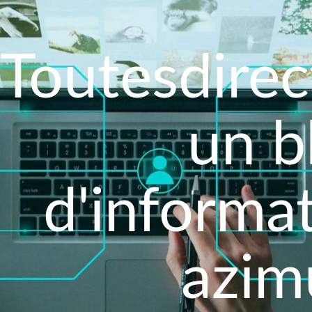
Toutesdirec
un b
d'informa
azim