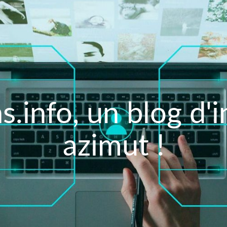
s.info, un blog d'
azimut !