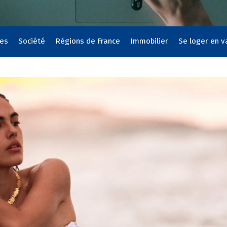
ces
Société
Régions de France
Immobilier
Se loger en 