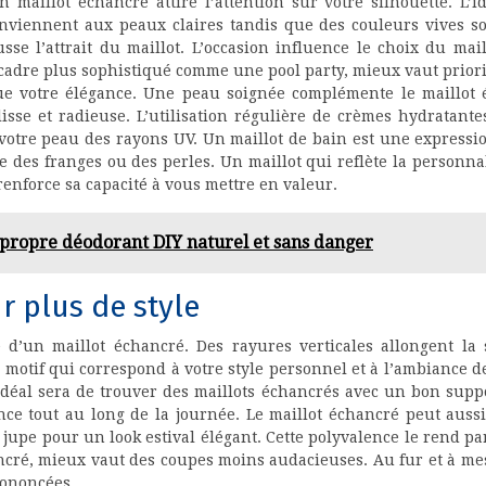
 maillot échancré attire l’attention sur votre silhouette. L’i
 conviennent aux peaux claires tandis que des couleurs vives s
se l’attrait du maillot. L’occasion influence le choix du mail
 cadre plus sophistiqué comme une pool party, mieux vaut priori
ue votre élégance. Une peau soignée complémente le maillot é
isse et radieuse. L’utilisation régulière de crèmes hydratante
 votre peau des rayons UV. Un maillot de bain est une expressio
des franges ou des perles. Un maillot qui reflète la personnal
renforce sa capacité à vous mettre en valeur.
propre déodorant DIY naturel et sans danger
r plus de style
 d’un maillot échancré. Des rayures verticales allongent la 
un motif qui correspond à votre style personnel et à l’ambiance 
’idéal sera de trouver des maillots échancrés avec un bon suppo
ance tout au long de la journée. Le maillot échancré peut auss
 jupe pour un look estival élégant. Cette polyvalence le rend pa
ancré, mieux vaut des coupes moins audacieuses. Au fur et à me
rononcées.