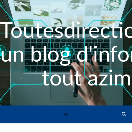
Toutesdirectio
un blog d'inf
tout azim