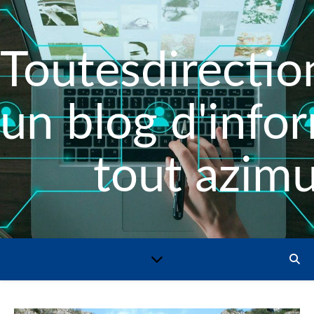
Toutesdirection
un blog d'info
tout azimu