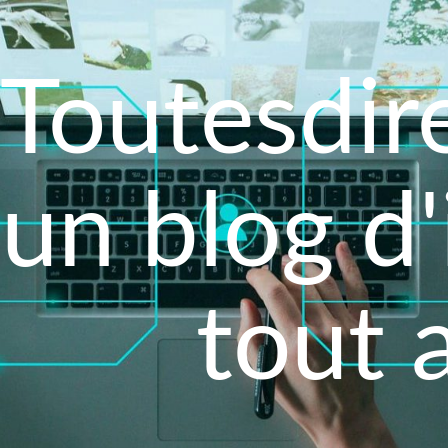
Toutesdire
un blog d
tout 