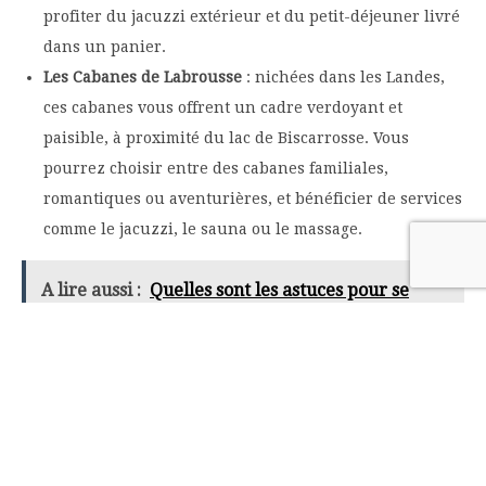
profiter du jacuzzi extérieur et du petit-déjeuner livré
dans un panier.
Les Cabanes de Labrousse
: nichées dans les Landes,
ces cabanes vous offrent un cadre verdoyant et
paisible, à proximité du lac de Biscarrosse. Vous
pourrez choisir entre des cabanes familiales,
romantiques ou aventurières, et bénéficier de services
comme le jacuzzi, le sauna ou le massage.
A lire aussi :
Quelles sont les astuces pour se
loger à petit prix dans un camping en bord de
mer ?
sur
Par
Franck
Commentaires fermés