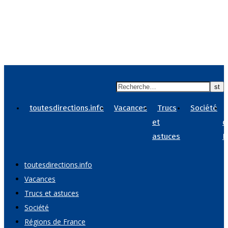
tout azimut !
toutesdirections.info
Vacances
Trucs
Société
et
d
astuces
F
toutesdirections.info
Vacances
Trucs et astuces
Société
Régions de France