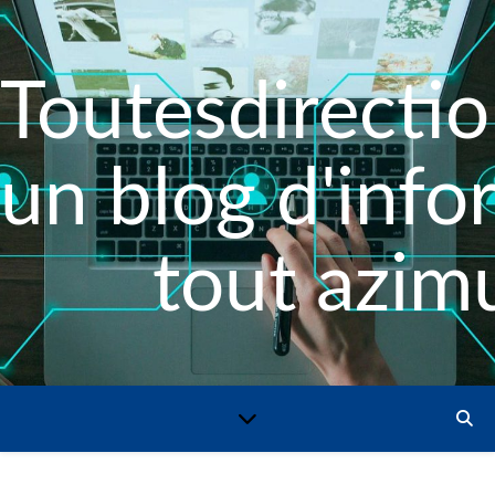
Toutesdirectio
un blog d'info
tout azimu