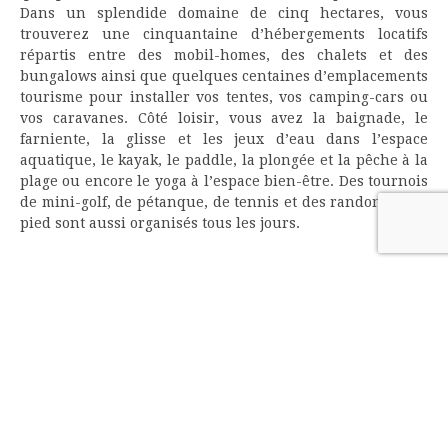
Dans un splendide domaine de cinq hectares, vous
trouverez une cinquantaine d’hébergements locatifs
répartis entre des mobil-homes, des chalets et des
bungalows ainsi que quelques centaines d’emplacements
tourisme pour installer vos tentes, vos camping-cars ou
vos caravanes. Côté loisir, vous avez la baignade, le
farniente, la glisse et les jeux d’eau dans l’espace
aquatique, le kayak, le paddle, la plongée et la pêche à la
plage ou encore le yoga à l’espace bien-être. Des tournois
de mini-golf, de pétanque, de tennis et des randonnées à
pied sont aussi organisés tous les jours.
su
Par
Franck
Commentaires fermés
© 2026 |
Plan du site
Thème Ashe par
WP Royal
.