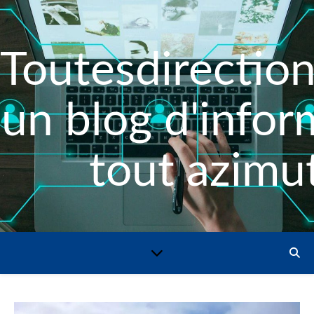
Toutesdirection
un blog d'infor
tout azimut